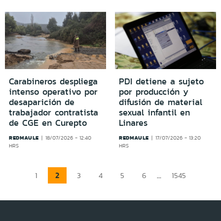
Carabineros despliega
PDI detiene a sujeto
intenso operativo por
por producción y
desaparición de
difusión de material
trabajador contratista
sexual infantil en
de CGE en Curepto
Linares
REDMAULE
REDMAULE
18/07/2026 - 12:40
17/07/2026 - 13:20
HRS
HRS
2
...
1
3
4
5
6
1545