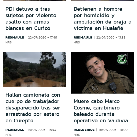
PDI detuvo a tres
Detienen a hombre
sujetos por violento
por homicidio y
asalto con armas
amputación de oreja a
blancas en Curicó
víctima en Hualañé
REDMAULE
REDMAULE
22/07/2026 - 17:46
22/07/2026 - 15:38
HRS
HRS
Hallan camioneta con
cuerpo de trabajador
Muere cabo Marco
desaparecido tras ser
Cosme, carabinero
arrastrado por estero
baleado durante
en Curepto
operativo en Valdivia
REDMAULE
REDLOSRIOS
19/07/2026 - 15:44
18/07/2026 - 16:20
HRS
HRS