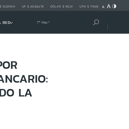
E GUZMÁN
UF:
$ 40.844,79
DÓLAR:
$ 912,41
UTM:
$ 71.649
A RED
Tª Máx:
º
POR
ANCARIO:
DO LA