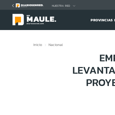
Click acá para ir directamente al contenido
NUESTRA RED
PROVINCIAS 
Inicio
Nacional
EM
LEVANTA
PROY