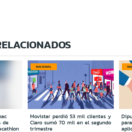
RELACIONADOS
NACIONAL
NA
nac
Movistar perdió 53 mil clientes y
Dipu
s de
Claro sumó 70 mil en el segundo
para
ecathlon
trimestre
apli