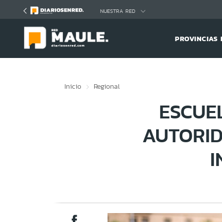
Click acá para ir directamente al contenido
NUESTRA RED
PROVINCIAS 
Inicio
Regional
ESCUE
AUTORI
I