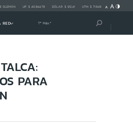
E GUZMÁN
UF:
$ 40.844,79
DÓLAR:
$ 912,41
UTM:
$ 71.649
A RED
Tª Máx:
º
TALCA:
OS PARA
ÓN