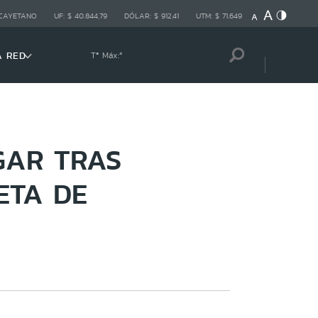
 CAYETANO
UF:
$ 40.844,79
DÓLAR:
$ 912,41
UTM:
$ 71.649
A RED
Tª Máx:
º
GAR TRAS
ETA DE