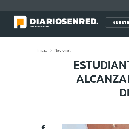
Click acá para ir directamente al contenido
NUESTR
Inicio
Nacional
ESTUDIAN
ALCANZAN
D