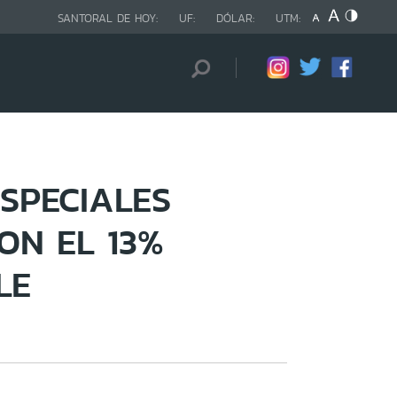
SANTORAL DE HOY:
UF:
DÓLAR:
UTM:
SPECIALES
ON EL 13%
LE