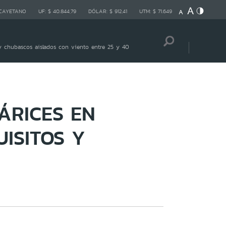
 CAYETANO
UF:
$ 40.844,79
DÓLAR:
$ 912,41
UTM:
$ 71.649
 chubascos aislados con viento entre 25 y 40
ÁRICES EN
UISITOS Y