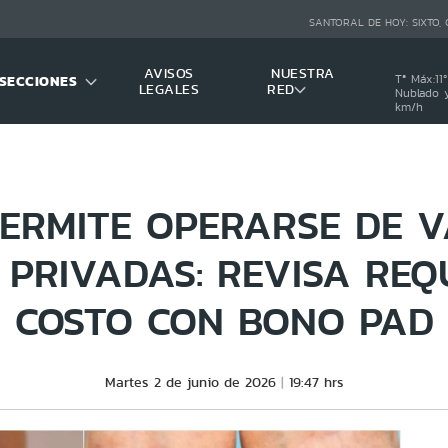
SANTORAL DE HOY:
SIXTO,
AVISOS
NUESTRA
SECCIONES
Tª Máx:
11
º
LEGALES
RED
Nublado y
km/h
ERMITE OPERARSE DE V
 PRIVADAS: REVISA REQ
COSTO CON BONO PAD
Martes 2 de junio de 2026
19:47 hrs