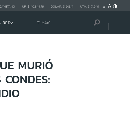
 CAYETANO
UF:
$ 40.844,79
DÓLAR:
$ 912,41
UTM:
$ 71.649
A RED
Tª Máx:
º
QUE MURIÓ
S CONDES:
IDIO