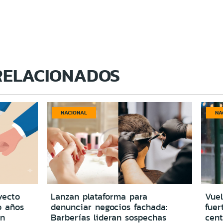
RELACIONADOS
NACIONAL
NA
yecto
Lanzan plataforma para
Vuel
o años
denunciar negocios fachada:
fuer
in
Barberías lideran sospechas
cent