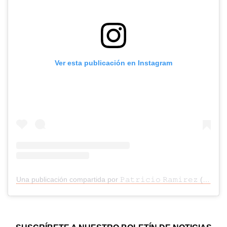
Ver esta publicación en Instagram
Una publicación compartida por 𝙿𝚊𝚝𝚛𝚒𝚌𝚒𝚘 𝚁𝚊𝚖𝚒𝚛𝚎𝚣 (@patoramz_)