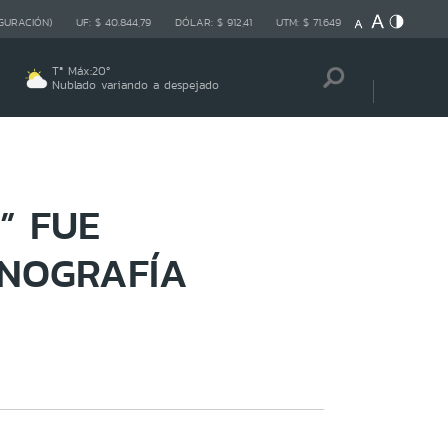
GURACIÓN)
UF:
$ 40.844,79
DÓLAR:
$ 912,41
UTM:
$ 71.649
Tª Máx:
20
º
Nublado variando a despejado
” FUE
NOGRAFÍA