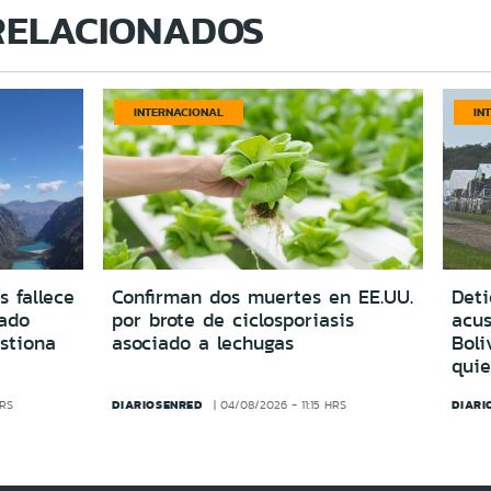
RELACIONADOS
INTERNACIONAL
IN
s fallece
Confirman dos muertes en EE.UU.
Deti
vado
por brote de ciclosporiasis
acus
estiona
asociado a lechugas
Boli
quie
DIARIOSENRED
DIARI
HRS
04/08/2026 - 11:15 HRS