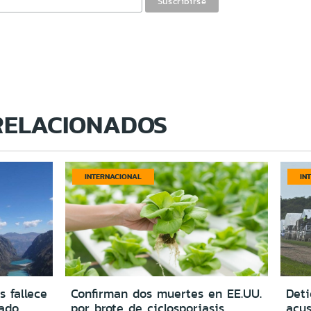
RELACIONADOS
INTERNACIONAL
IN
s fallece
Confirman dos muertes en EE.UU.
Deti
vado
por brote de ciclosporiasis
acus