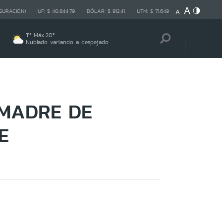
GURACIÓN)
UF:
$ 40.844,79
DÓLAR:
$ 912,41
UTM:
$ 71.649
Tª Máx:
20
º
Nublado variando a despejado
 MADRE DE
E