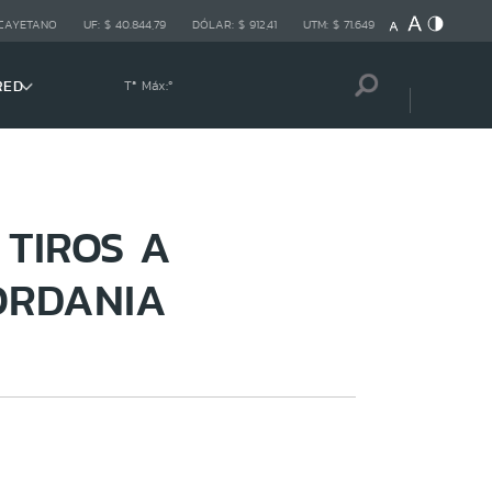
 CAYETANO
UF:
$ 40.844,79
DÓLAR:
$ 912,41
UTM:
$ 71.649
RED
Tª Máx:
º
 TIROS A
ORDANIA