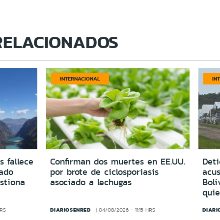
RELACIONADOS
INTERNACIONAL
IN
s fallece
Confirman dos muertes en EE.UU.
Deti
vado
por brote de ciclosporiasis
acus
estiona
asociado a lechugas
Boli
quie
DIARIOSENRED
DIARI
HRS
04/08/2026 - 11:15 HRS