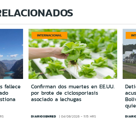
RELACIONADOS
INTERNACIONAL
IN
s fallece
Confirman dos muertes en EE.UU.
Deti
vado
por brote de ciclosporiasis
acus
estiona
asociado a lechugas
Boli
quie
DIARIOSENRED
DIARI
HRS
04/08/2026 - 11:15 HRS