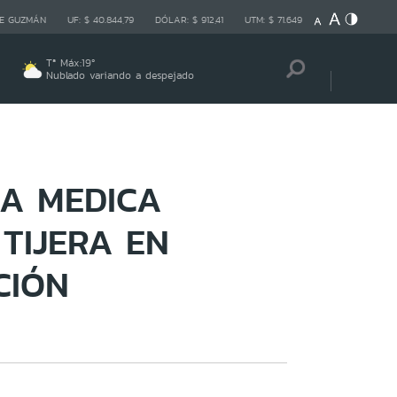
E GUZMÁN
UF:
$ 40.844,79
DÓLAR:
$ 912,41
UTM:
$ 71.649
Tª Máx:
19
º
Nublado variando a despejado
IA MEDICA
TIJERA EN
CIÓN