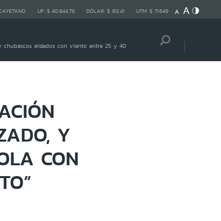
 CAYETANO
UF:
$ 40.844,79
DÓLAR:
$ 912,41
UTM:
$ 71.649
 chubascos aislados con viento entre 25 y 40
CACIÓN
ZADO, Y
DOLA CON
TO”