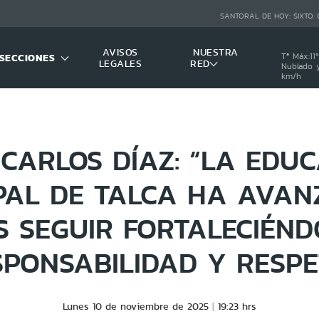
SANTORAL DE HOY:
SIXTO,
AVISOS
NUESTRA
SECCIONES
Tª Máx:
11
º
LEGALES
RED
Nublado y
km/h
CARLOS DÍAZ: “LA EDU
PAL DE TALCA HA AVAN
 SEGUIR FORTALECIÉN
SPONSABILIDAD Y RESPE
Lunes 10 de noviembre de 2025
19:23 hrs