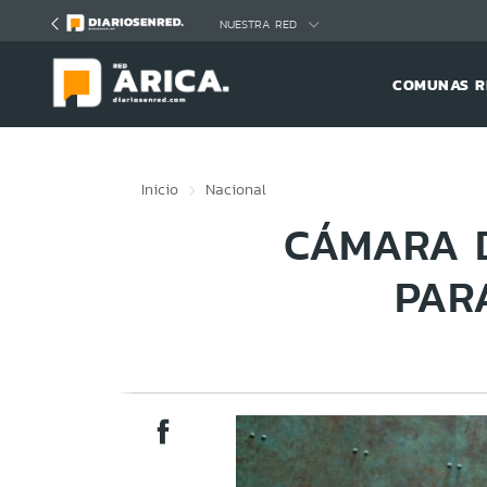
Click acá para ir directamente al contenido
NUESTRA RED
COMUNAS R
Inicio
Nacional
CÁMARA D
PAR