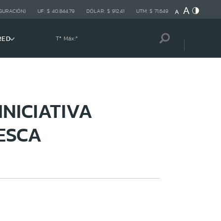
GURACIÓN)
UF:
$ 40.844,79
DÓLAR:
$ 912,41
UTM:
$ 71.649
RED
Tª Máx:
º
NICIATIVA
ESCA