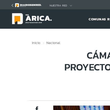
Click acá para ir directamente al contenido
NUESTRA RED
COMUNAS R
Inicio
Nacional
CÁMA
PROYECTO