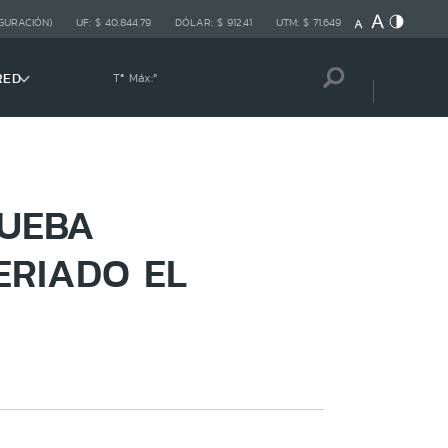
GURACIÓN)
UF:
$ 40.844,79
DÓLAR:
$ 912,41
UTM:
$ 71.649
RED
Tª Máx:
º
RUEBA
ERIADO EL