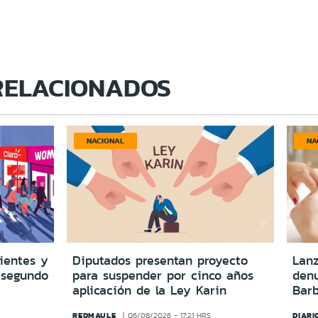
RELACIONADOS
NACIONAL
NA
lientes y
Diputados presentan proyecto
Lanz
 segundo
para suspender por cinco años
denu
aplicación de la Ley Karin
Barb
REDMAULE
DIARI
06/08/2026 - 17:21 HRS