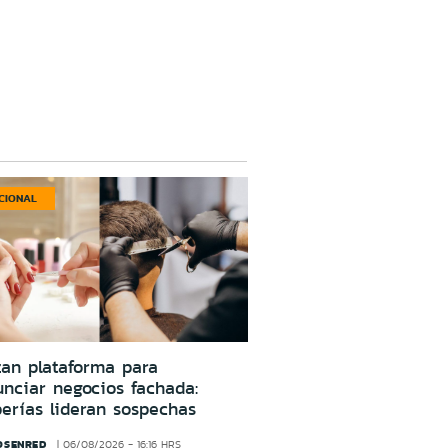
CIONAL
an plataforma para
nciar negocios fachada:
erías lideran sospechas
OSENRED
06/08/2026 - 16:16 HRS