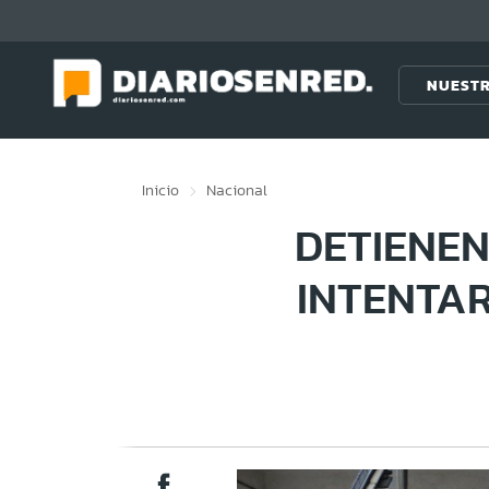
Click acá para ir directamente al contenido
NUESTR
Inicio
Nacional
DETIENE
INTENTA