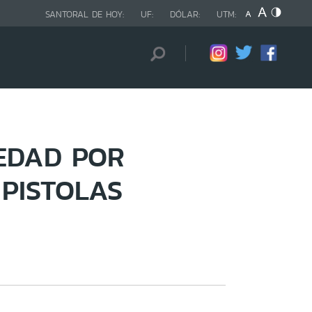
SANTORAL DE HOY:
UF:
DÓLAR:
UTM:
EDAD POR
PISTOLAS