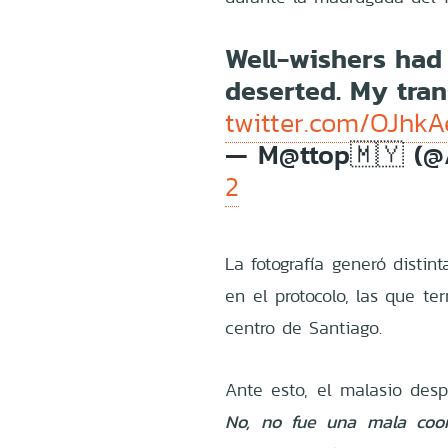
Well-wishers had
deserted. My tran
twitter.com/OJhkA
— M@ttop🇲🇾 (
2
La fotografía generó distin
en el protocolo, las que te
centro de Santiago.
Ante esto, el malasio des
No, no fue una mala coor