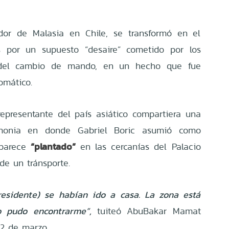
or de Malasia en Chile, se transformó en el
s por un supuesto “desaire” cometido por los
 del cambio de mando, en un hecho que fue
omático.
epresentante del país asiático compartiera una
emonia en donde Gabriel Boric asumió como
“plantado”
aparece
en las cercanías del Palacio
de un tránsporte.
residente) se habían ido a casa. La zona está
o pudo encontrarme”,
tuiteó AbuBakar Mamat
12 de marzo.