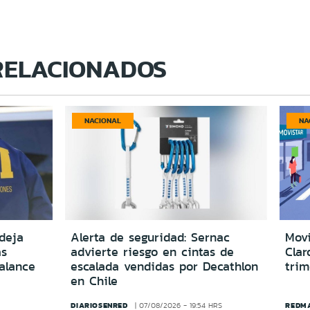
RELACIONADOS
NACIONAL
NA
deja
Alerta de seguridad: Sernac
Movi
as
advierte riesgo en cintas de
Clar
alance
escalada vendidas por Decathlon
trim
en Chile
DIARIOSENRED
REDM
07/08/2026 - 19:54 HRS