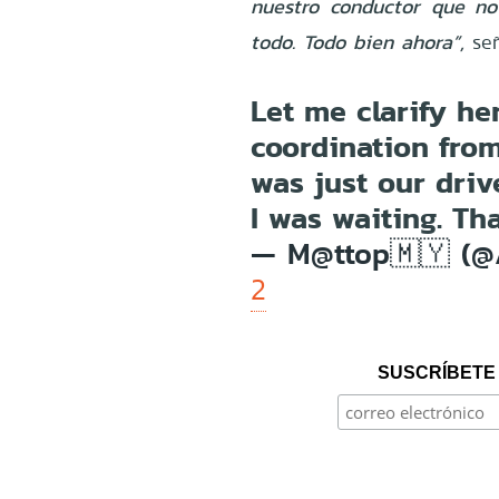
nuestro conductor que no
todo. Todo bien ahora”,
señ
Let me clarify he
coordination from
was just our driv
I was waiting. Tha
— M@ttop🇲🇾 (
2
SUSCRÍBETE 