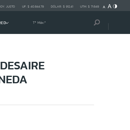
HOY:
JUSTO
UF:
$ 40.844,79
DÓLAR:
$ 912,41
UTM:
$ 71.649
RED
Tª Máx:
º
DESAIRE
ONEDA