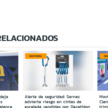
RELACIONADOS
NACIONAL
NA
deja
Alerta de seguridad: Sernac
Movi
as
advierte riesgo en cintas de
Clar
alance
escalada vendidas por Decathlon
trim