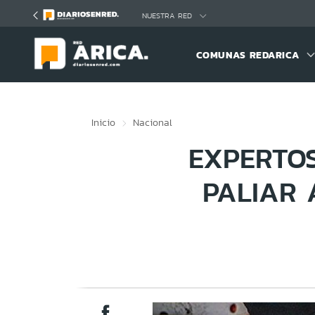
Click acá para ir directamente al contenido
NUESTRA RED
COMUNAS REDARICA
Inicio
Nacional
EXPERTOS
PALIAR 