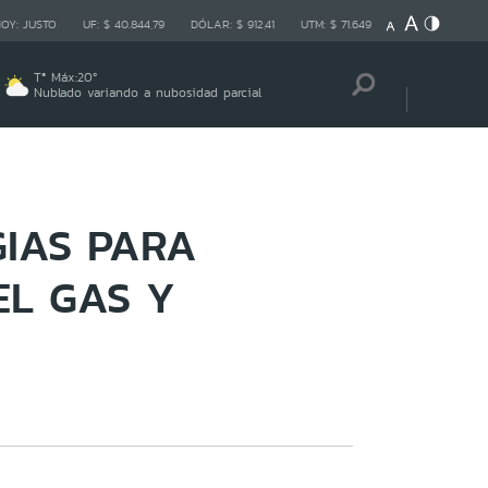
HOY:
JUSTO
UF:
$ 40.844,79
DÓLAR:
$ 912,41
UTM:
$ 71.649
Tª Máx:
20
º
Nublado variando a nubosidad parcial
GIAS PARA
EL GAS Y