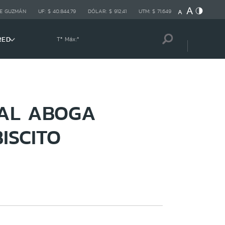
E GUZMÁN
UF:
$ 40.844,79
DÓLAR:
$ 912,41
UTM:
$ 71.649
RED
Tª Máx:
º
RAL ABOGA
ISCITO