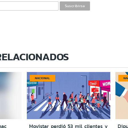
RELACIONADOS
NACIONAL
NA
nac
Movistar perdió 53 mil clientes y
Dipu