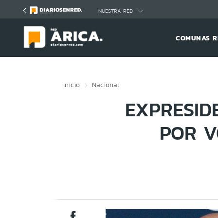
Click acá para ir directamente al contenido
NUESTRA RED
COMUNAS R
Inicio
Nacional
EXPRESID
POR V