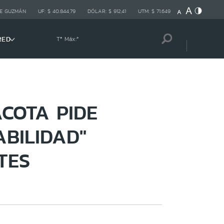
E GUZMÁN
UF:
$ 40.844,79
DÓLAR:
$ 912,41
UTM:
$ 71.649
RED
Tª Máx:
º
COTA PIDE
BILIDAD"
TES