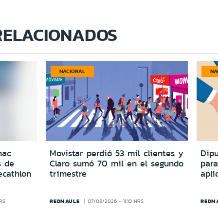
RELACIONADOS
NACIONAL
NA
nac
Movistar perdió 53 mil clientes y
Dipu
s de
Claro sumó 70 mil en el segundo
para
ecathlon
trimestre
apli
REDMAULE
REDM
HRS
07/08/2026 - 11:10 HRS