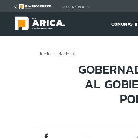
Click acá para ir directamente al contenido
NUESTRA RED
COMUNAS R
Inicio
Nacional
GOBERNAD
AL GOBI
PO