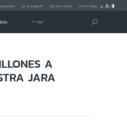
GURACIÓN)
UF:
$ 40.844,79
DÓLAR:
$ 912,41
UTM:
$ 71.649
RED
Tª Máx:
º
ILLONES A
STRA JARA