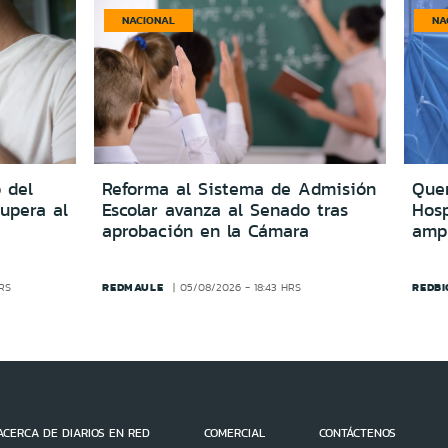
NACIONAL
NA
 del
Reforma al Sistema de Admisión
Quer
upera al
Escolar avanza al Senado tras
Hosp
aprobación en la Cámara
amp
REDMAULE
REDBI
HRS
05/08/2026 - 18:43 HRS
ACERCA DE DIARIOS EN RED
COMERCIAL
CONTÁCTENOS