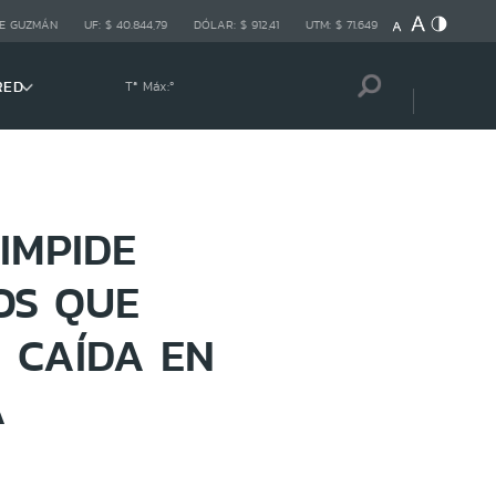
E GUZMÁN
UF:
$ 40.844,79
DÓLAR:
$ 912,41
UTM:
$ 71.649
RED
Tª Máx:
º
IMPIDE
OS QUE
 CAÍDA EN
A