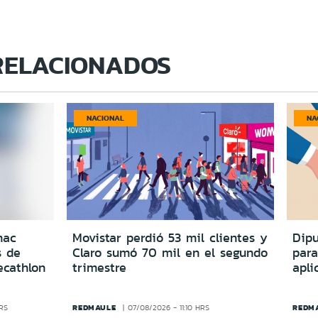
RELACIONADOS
NACIONAL
NA
nac
Movistar perdió 53 mil clientes y
Dipu
s de
Claro sumó 70 mil en el segundo
para
ecathlon
trimestre
apli
REDMAULE
REDM
HRS
07/08/2026 - 11:10 HRS