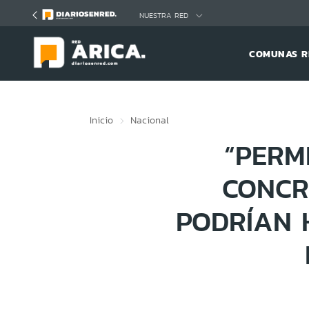
Click acá para ir directamente al contenido
NUESTRA RED
COMUNAS R
Inicio
Nacional
“PERM
CONCR
PODRÍAN 