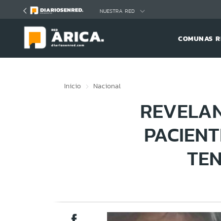
Click acá para ir directamente al contenido
NUESTRA RED
COMUNAS R
Inicio
Nacional
REVELA
PACIENT
TEN