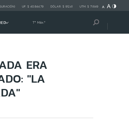
GURACIÓN)
UF:
$ 40.844,79
DÓLAR:
$ 912,41
UTM:
$ 71.649
RED
Tª Máx:
º
ADA ERA
ADO: "LA
ADA"