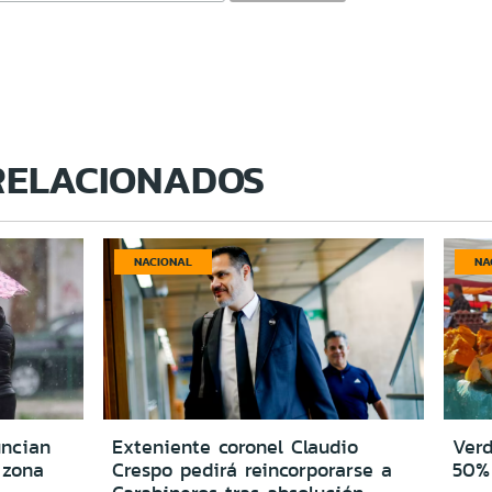
RELACIONADOS
NACIONAL
NA
uncian
Exteniente coronel Claudio
Verd
 zona
Crespo pedirá reincorporarse a
50% 