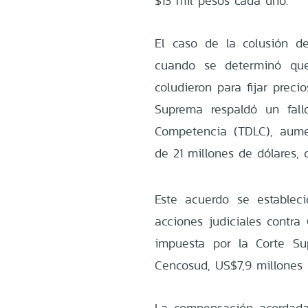
$13 mil pesos cada uno.
El caso de la colusión d
cuando se determinó qu
coludieron para fijar preci
Suprema respaldó un fall
Competencia (TDLC), aume
de 21 millones de dólares, 
Este acuerdo se establec
acciones judiciales contr
impuesta por la Corte S
Cencosud, US$7,9 millones
La compensación acordada 