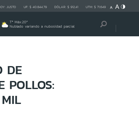
HOY:
JUSTO
UF:
$ 40.844,79
DÓLAR:
$ 912,41
UTM:
$ 71.649
Tª Máx:
20
º
Nublado variando a nubosidad parcial
 DE
 POLLOS:
 MIL