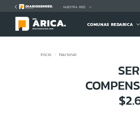
Click acá para ir directamente al contenido
NUESTRA RED
COMUNAS REDARICA
Inicio
Nacional
SE
COMPENS
$2.