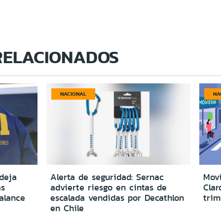
RELACIONADOS
NACIONAL
NA
deja
Alerta de seguridad: Sernac
Movi
as
advierte riesgo en cintas de
Clar
alance
escalada vendidas por Decathlon
trim
en Chile