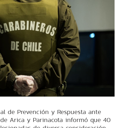
nal de Prevención y Respuesta ante
 de Arica y Parinacota informó que 40
 lesionadas de diversa consideración.