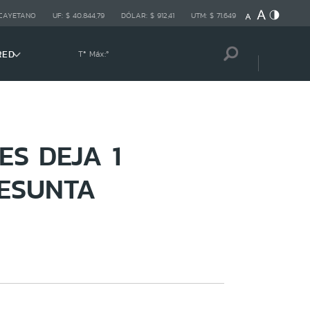
 CAYETANO
UF:
$ 40.844,79
DÓLAR:
$ 912,41
UTM:
$ 71.649
RED
Tª Máx:
º
S DEJA 1
RESUNTA