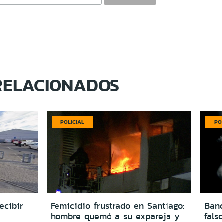
RELACIONADOS
POLICIAL
PO
ecibir
Femicidio frustrado en Santiago:
Ban
hombre quemó a su expareja y
fals