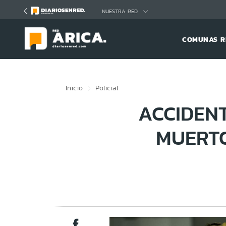
Click acá para ir directamente al contenido
NUESTRA RED
COMUNAS R
Inicio
Policial
ACCIDEN
MUERTO