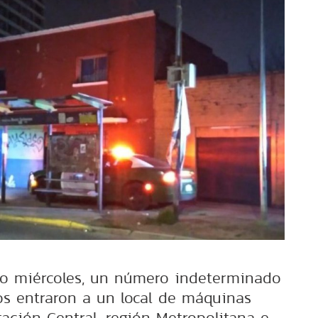
do miércoles, un número indeterminado
s entraron a un local de máquinas
ación Central, región Metropolitana e