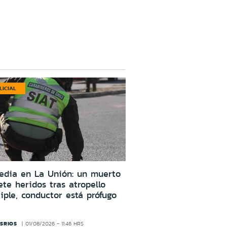
LICIAL
edia en La Unión: un muerto
ete heridos tras atropello
iple, conductor está prófugo
SRIOS
01/08/2026 - 11:46 HRS