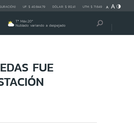
GURACIÓN)
UF:
$ 40.844,79
DÓLAR:
$ 912,41
UTM:
$ 71.649
Tª Máx:
20
º
Nublado variando a despejado
EDAS FUE
STACIÓN