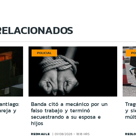
RELACIONADOS
POLICIAL
PO
antiago:
Banda citó a mecánico por un
Trag
reja y
falso trabajo y terminó
y si
secuestrando a su esposa e
múlt
hijos
REDMAULE
REDLO
01/08/2026 - 18:18 HRS