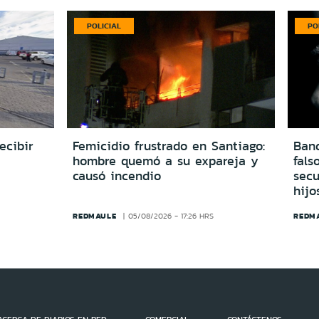
POLICIAL
PO
ecibir
Femicidio frustrado en Santiago:
Ban
hombre quemó a su expareja y
fals
causó incendio
secu
hijo
REDMAULE
REDM
05/08/2026 - 17:26 HRS