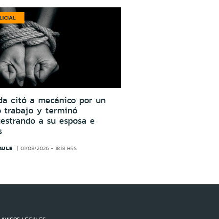
LICIAL
da citó a mecánico por un
o trabajo y terminó
estrando a su esposa e
s
AULE
01/08/2026 - 18:18 HRS