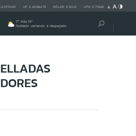
 CAYETANO
UF:
$ 40.844,79
DÓLAR:
$ 912,41
UTM:
$ 71.649
Tª Máx:
19
º
Nublado variando a despejado
PELLADAS
ADORES