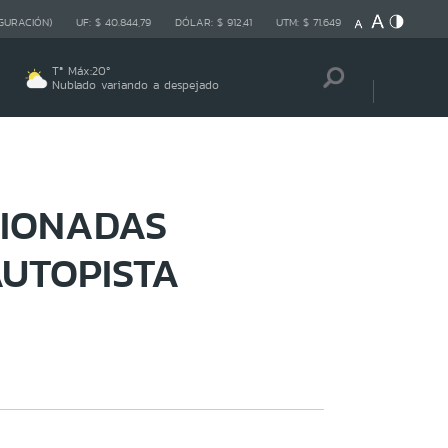
GURACIÓN)
UF:
$ 40.844,79
DÓLAR:
$ 912,41
UTM:
$ 71.649
Tª Máx:
20
º
Nublado variando a despejado
SIONADAS
AUTOPISTA