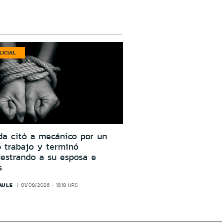
LICIAL
da citó a mecánico por un
o trabajo y terminó
estrando a su esposa e
s
AULE
01/08/2026 - 18:18 HRS