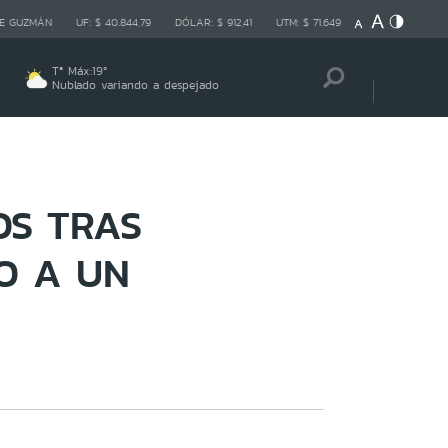
E GUZMÁN
UF:
$ 40.844,79
DÓLAR:
$ 912,41
UTM:
$ 71.649
Tª Máx:
19
º
Nublado variando a despejado
OS TRAS
O A UN