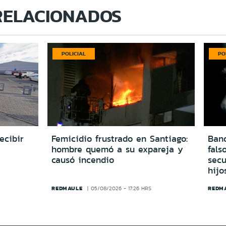
RELACIONADOS
POLICIAL
PO
ecibir
Femicidio frustrado en Santiago:
Ban
hombre quemó a su expareja y
fals
causó incendio
secu
hijo
REDMAULE
REDM
05/08/2026 - 17:26 HRS