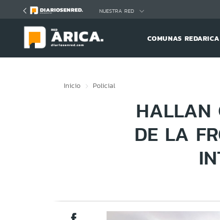
Click acá para ir directamente al contenido
NUESTRA RED
COMUNAS REDARICA
Inicio
Policial
HALLAN 
DE LA F
I