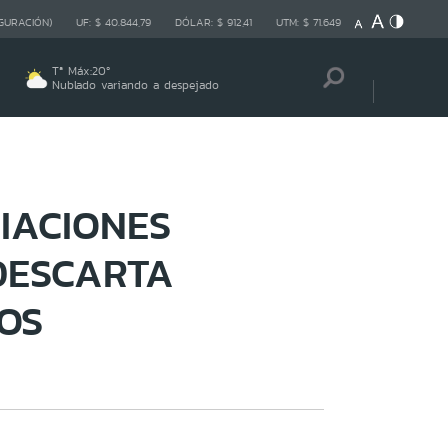
GURACIÓN)
UF:
$ 40.844,79
DÓLAR:
$ 912,41
UTM:
$ 71.649
Tª Máx:
20
º
Nublado variando a despejado
IACIONES
DESCARTA
OS