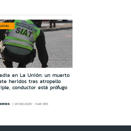
LICIAL
edia en La Unión: un muerto
ete heridos tras atropello
iple, conductor está prófugo
SRIOS
01/08/2026 - 11:46 HRS