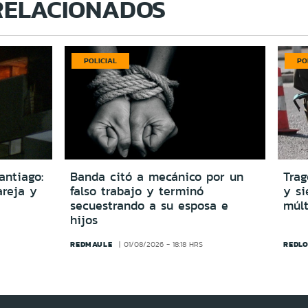
RELACIONADOS
POLICIAL
PO
antiago:
Banda citó a mecánico por un
Trag
reja y
falso trabajo y terminó
y si
secuestrando a su esposa e
múlt
hijos
REDMAULE
REDLO
01/08/2026 - 18:18 HRS