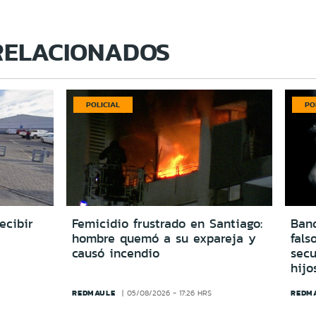
RELACIONADOS
POLICIAL
PO
ecibir
Femicidio frustrado en Santiago:
Ban
hombre quemó a su expareja y
fals
causó incendio
secu
hijo
REDMAULE
REDM
05/08/2026 - 17:26 HRS