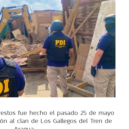
restos fue hecho el pasado 25 de mayo
ión al clan de Los Gallegos del Tren de
Aragua.