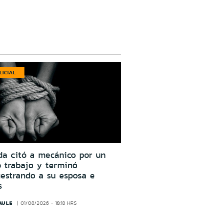
LICIAL
da citó a mecánico por un
o trabajo y terminó
estrando a su esposa e
s
AULE
01/08/2026 - 18:18 HRS