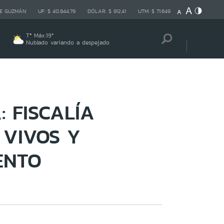
E GUZMÁN
UF:
$ 40.844,79
DÓLAR:
$ 912,41
UTM:
$ 71.649
Tª Máx:
19
º
Nublado variando a despejado
 FISCALÍA
 VIVOS Y
ENTO