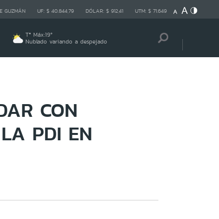
E GUZMÁN
UF:
$ 40.844,79
DÓLAR:
$ 912,41
UTM:
$ 71.649
Tª Máx:
19
º
Nublado variando a despejado
DAR CON
LA PDI EN