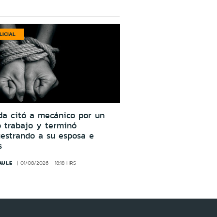
LICIAL
da citó a mecánico por un
o trabajo y terminó
estrando a su esposa e
s
AULE
01/08/2026 - 18:18 HRS