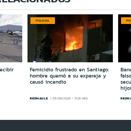
POLICIAL
PO
ecibir
Femicidio frustrado en Santiago:
Ban
hombre quemó a su expareja y
fals
causó incendio
secu
hijo
REDMAULE
REDM
05/08/2026 - 17:26 HRS