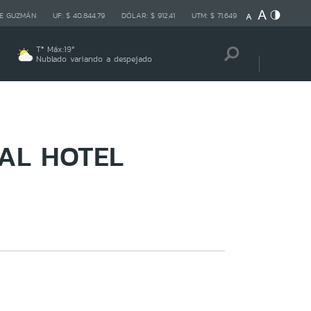
E GUZMÁN
UF:
$ 40.844,79
DÓLAR:
$ 912,41
UTM:
$ 71.649
Tª Máx:
19
º
Nublado variando a despejado
AL HOTEL