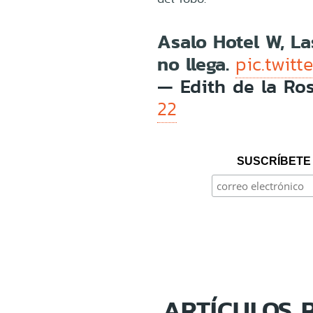
Asalo Hotel W, L
no llega.
pic.twit
— Edith de la Ro
22
SUSCRÍBETE 
ARTÍCULOS 