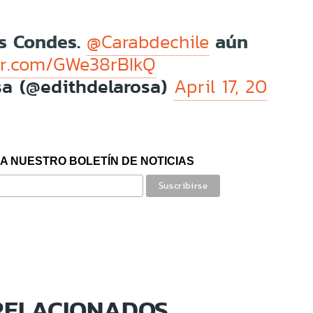
as Condes.
aún
@Carabdechile
ter.com/GWe38rBIkQ
sa (@edithdelarosa)
April 17, 20
A NUESTRO BOLETÍN DE NOTICIAS
RELACIONADOS