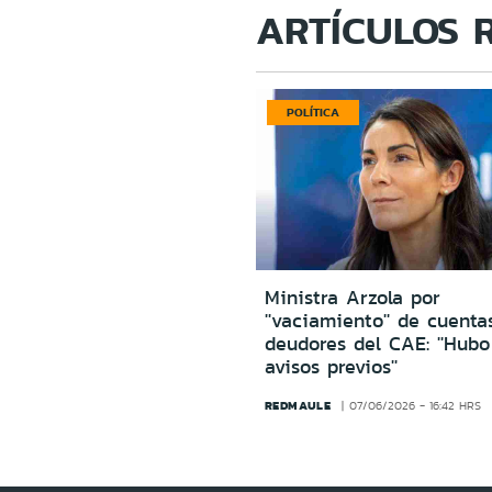
ARTÍCULOS 
POLÍTICA
Ministra Arzola por
''vaciamiento'' de cuenta
deudores del CAE: ''Hub
avisos previos''
REDMAULE
07/06/2026 - 16:42 HRS