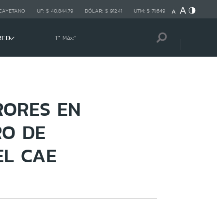
 CAYETANO
UF:
$ 40.844,79
DÓLAR:
$ 912,41
UTM:
$ 71.649
RED
Tª Máx:
º
RORES EN
RO DE
EL CAE