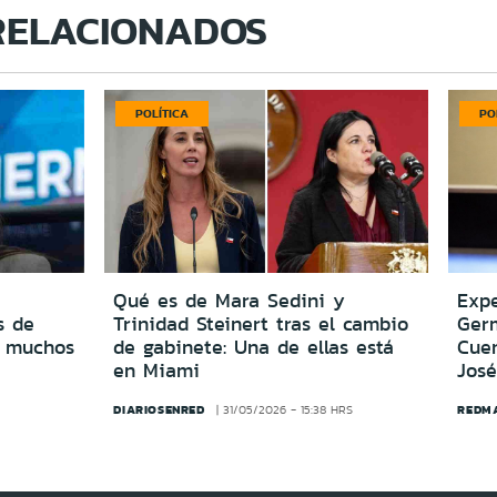
RELACIONADOS
POLÍTICA
PO
Qué es de Mara Sedini y
Expe
s de
Trinidad Steinert tras el cambio
Ger
o muchos
de gabinete: Una de ellas está
Cuen
en Miami
José
DIARIOSENRED
REDM
31/05/2026 - 15:38 HRS