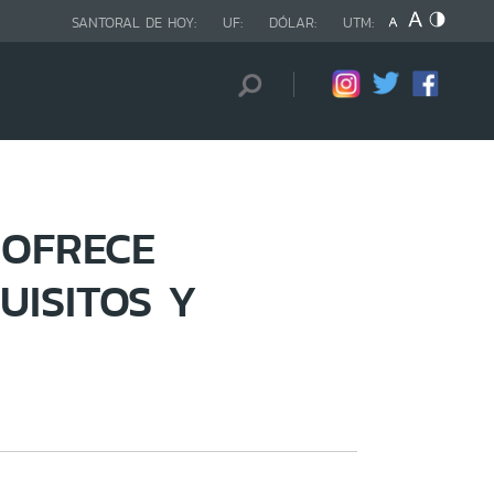
SANTORAL DE HOY:
UF:
DÓLAR:
UTM:
 OFRECE
UISITOS Y