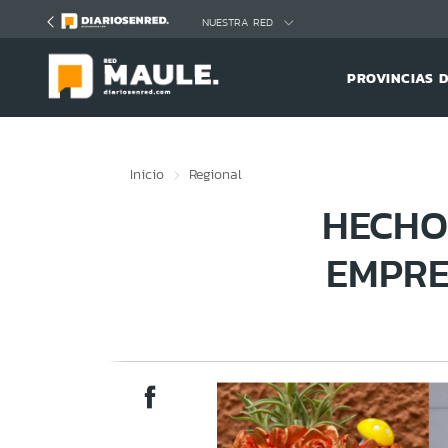
Click acá para ir directamente al contenido
NUESTRA RED
PROVINCIAS 
Inicio
Regional
HECHO
EMPRE