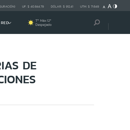
GURACIÓN)
UF:
$ 40.844,79
DÓLAR:
$ 912,41
UTM:
$ 71.649
Tª Máx:
12
º
 RED
Despejado
IAS DE
CIONES