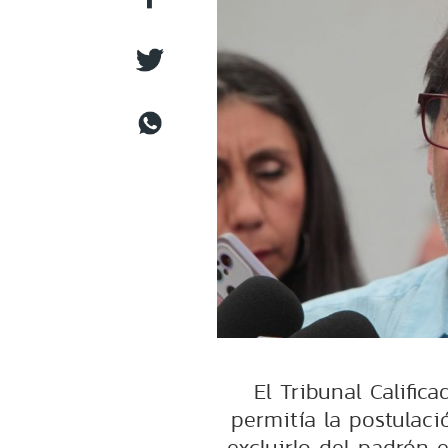
El Tribunal Calific
permitía la postulaci
excluirlo del padrón e