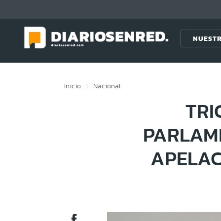
Click acá para ir directamente al contenido
NUESTR
Inicio
Nacional
TRI
PARLAME
APELAC