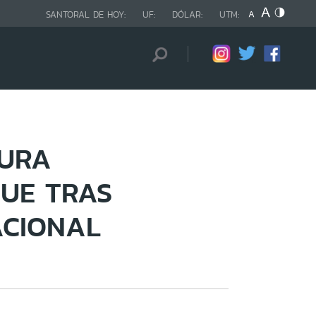
SANTORAL DE HOY:
UF:
DÓLAR:
UTM:
TURA
DUE TRAS
ACIONAL