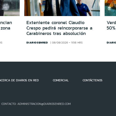
uncian
Exteniente coronel Claudio
Verd
 zona
Crespo pedirá reincorporarse a
50% 
Carabineros tras absolución
DIARIOSENRED
DIARI
RS
06/08/2026 - 11:56 HRS
ACERCA DE DIARIOS EN RED
COMERCIAL
CONTÁCTENOS
- CONTACTO: ADMINISTRACION@DIARIOSENRED.COM