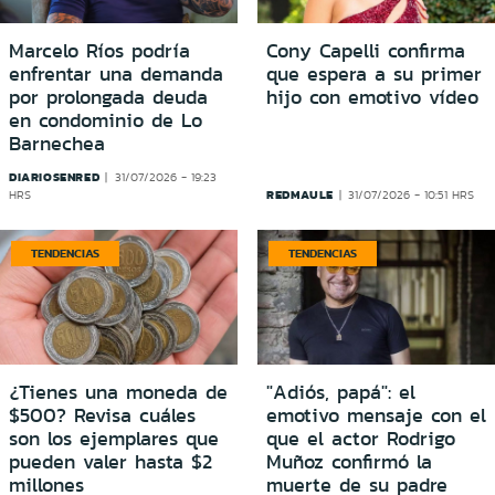
Marcelo Ríos podría
Cony Capelli confirma
enfrentar una demanda
que espera a su primer
por prolongada deuda
hijo con emotivo vídeo
en condominio de Lo
Barnechea
DIARIOSENRED
31/07/2026 - 19:23
REDMAULE
HRS
31/07/2026 - 10:51 HRS
TENDENCIAS
TENDENCIAS
¿Tienes una moneda de
"Adiós, papá": el
$500? Revisa cuáles
emotivo mensaje con el
son los ejemplares que
que el actor Rodrigo
pueden valer hasta $2
Muñoz confirmó la
millones
muerte de su padre