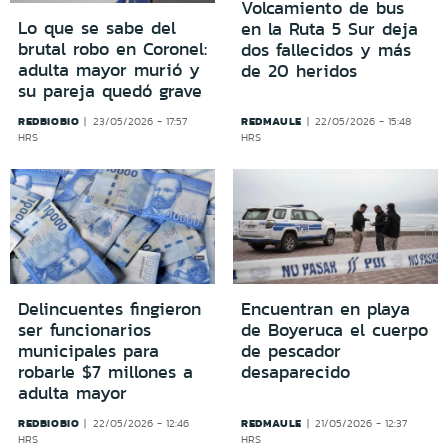
Volcamiento de bus
Lo que se sabe del
en la Ruta 5 Sur deja
brutal robo en Coronel:
dos fallecidos y más
adulta mayor murió y
de 20 heridos
su pareja quedó grave
REDBIOBIO
REDMAULE
23/05/2026 - 17:57
22/05/2026 - 15:48
HRS
HRS
Delincuentes fingieron
Encuentran en playa
ser funcionarios
de Boyeruca el cuerpo
municipales para
de pescador
robarle $7 millones a
desaparecido
adulta mayor
REDBIOBIO
REDMAULE
22/05/2026 - 12:46
21/05/2026 - 12:37
HRS
HRS