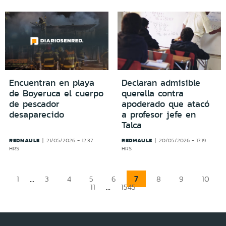
Encuentran en playa
Declaran admisible
de Boyeruca el cuerpo
querella contra
de pescador
apoderado que atacó
desaparecido
a profesor jefe en
Talca
REDMAULE
REDMAULE
21/05/2026 - 12:37
20/05/2026 - 17:19
HRS
HRS
...
7
1
3
4
5
6
8
9
10
...
11
1545