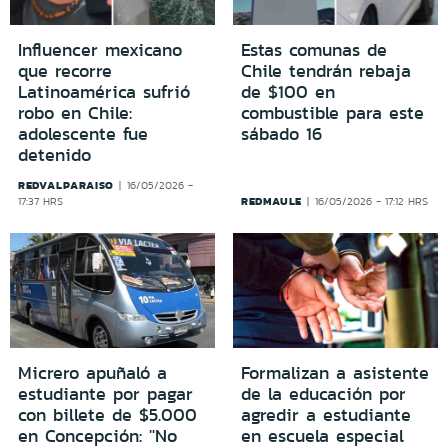
Influencer mexicano
Estas comunas de
que recorre
Chile tendrán rebaja
Latinoamérica sufrió
de $100 en
robo en Chile:
combustible para este
adolescente fue
sábado 16
detenido
REDVALPARAISO
16/05/2026 -
REDMAULE
17:37 HRS
16/05/2026 - 17:12 HRS
Micrero apuñaló a
Formalizan a asistente
estudiante por pagar
de la educación por
con billete de $5.000
agredir a estudiante
en Concepción: ''No
en escuela especial