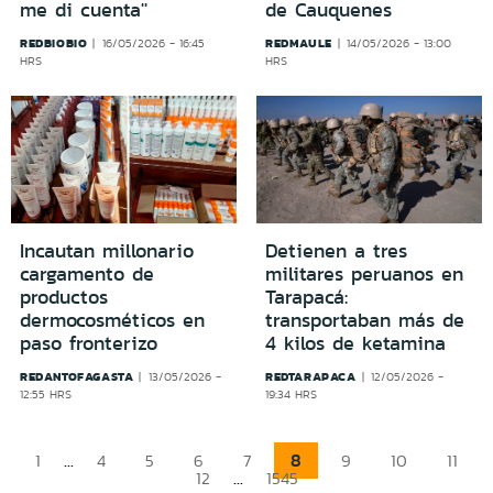
me di cuenta''
de Cauquenes
REDBIOBIO
REDMAULE
16/05/2026 - 16:45
14/05/2026 - 13:00
HRS
HRS
Incautan millonario
Detienen a tres
cargamento de
militares peruanos en
productos
Tarapacá:
dermocosméticos en
transportaban más de
paso fronterizo
4 kilos de ketamina
REDANTOFAGASTA
REDTARAPACA
13/05/2026 -
12/05/2026 -
12:55 HRS
19:34 HRS
...
8
1
4
5
6
7
9
10
11
...
12
1545