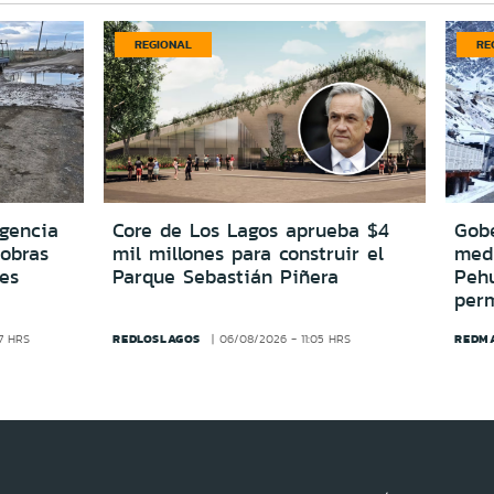
REGIONAL
RE
igencia
Core de Los Lagos aprueba $4
Gobe
 obras
mil millones para construir el
medi
es
Parque Sebastián Piñera
Peh
per
REDLOSLAGOS
REDM
7 HRS
06/08/2026 - 11:05 HRS