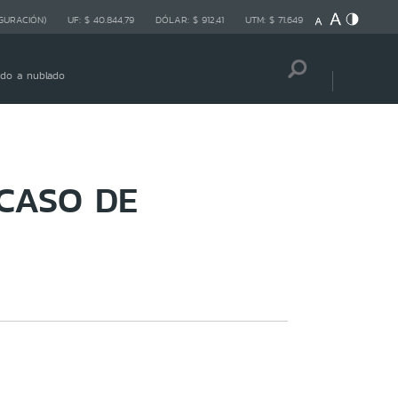
GURACIÓN)
UF:
$ 40.844,79
DÓLAR:
$ 912,41
UTM:
$ 71.649
ndo a nublado
CASO DE