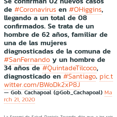
Se confirman 02 nuevos casos
de
en
,
#Coronavirus
#OHiggins
llegando a un total de 08
confirmados. Se trata de un
hombre de 62 años, familiar de
una de las mujeres
diagnosticadas de la comuna de
y un hombre de
#SanFernando
34 años de
,
#QuintadeTilcoco
diagnosticado en
.
#Santiago
pic.t
witter.com/BWoDk2xP8J
— Gob. Cachapoal (@Gob_Cachapoal)
Ma
rch 21, 2020
La Seremi de Salud, Daniela Zavando, dijo que a los seis