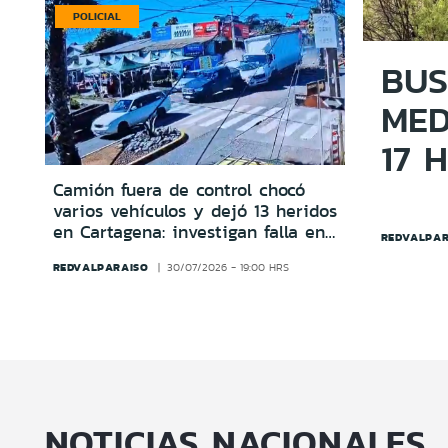
POLICIAL
BUS
MED
17 
Camión fuera de control chocó
varios vehículos y dejó 13 heridos
en Cartagena: investigan falla en
REDVALPAR
los frenos
REDVALPARAISO
30/07/2026 - 19:00 HRS
NOTICIAS NACIONALES