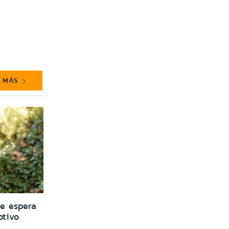
R MÁS
ue espera
otivo