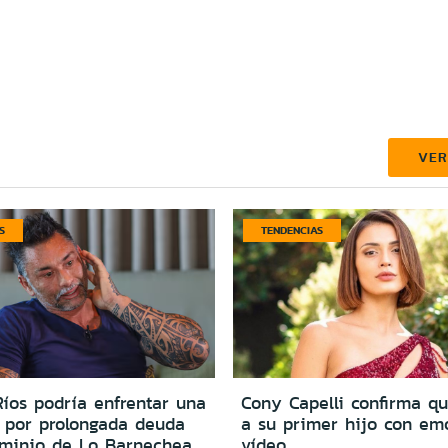
VE
S
TENDENCIAS
íos podría enfrentar una
Cony Capelli confirma q
por prolongada deuda
a su primer hijo con em
minio de Lo Barnechea
vídeo