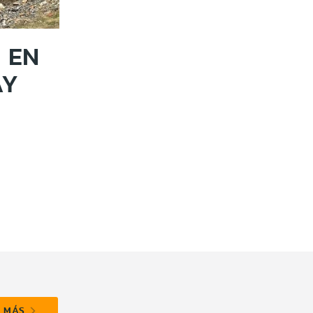
 EN
AY
R MÁS