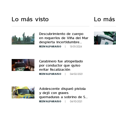
Lo más visto
Lo más
Descubrimiento de cuerpo
en roqueríos de Viña del Mar
despierta incertidumbre
sobre Anahí Espíndola
REDVALPARAISO
13/01/2024
Carabinero fue atropellado
por conductor que quiso
evitar fiscalización
REDVALPARAISO
04/02/2021
Adolescente disparó pistola
y dejó con graves
quemaduras a sobrino de 5
años en Quillota
REDVALPARAISO
04/10/2021