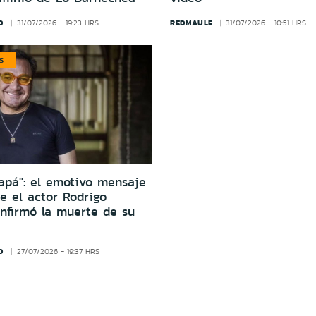
D
REDMAULE
31/07/2026 - 19:23 HRS
31/07/2026 - 10:51 HRS
S
papá": el emotivo mensaje
e el actor Rodrigo
nfirmó la muerte de su
D
27/07/2026 - 19:37 HRS