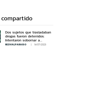
 compartido
Dos sujetos que trasladaban
drogas fueron detenidos:
Intentaron sobornar a
Carabineros
REDVALPARAISO
14/07/2023