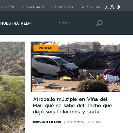
URACIÓN)
UF:
$ 40.844,79
DÓLAR:
$ 912,41
UTM:
$ 71.649
NUESTRA RED
Tª Máx:
º
POLICIAL
Atropello múltiple en Viña del
Mar: qué se sabe del hecho que
dejó seis fallecidos y siete
heridos
REDVALPARAISO
12/07/2026 - 12:51 HRS