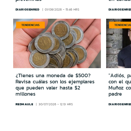
DIARIOSENRED
DIARIOSENRE
01/08/2026 - 15:46 HRS
TENDENCIAS
TENDENCIA
¿Tienes una moneda de $500?
"Adiós, 
Revisa cuáles son los ejemplares
con el qu
que pueden valer hasta $2
Muñoz co
millones
padre
REDMAULE
DIARIOSENRE
30/07/2026 - 12:13 HRS