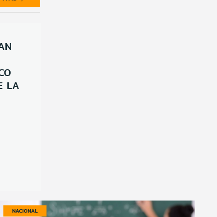
AN
CO
E LA
NACIONAL