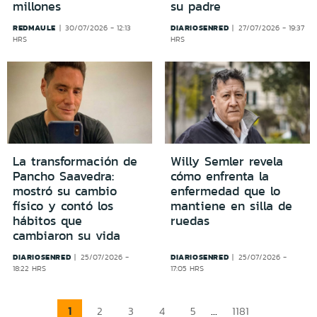
millones
su padre
REDMAULE
DIARIOSENRED
30/07/2026 - 12:13
27/07/2026 - 19:37
HRS
HRS
La transformación de
Willy Semler revela
Pancho Saavedra:
cómo enfrenta la
mostró su cambio
enfermedad que lo
físico y contó los
mantiene en silla de
hábitos que
ruedas
cambiaron su vida
DIARIOSENRED
DIARIOSENRED
25/07/2026 -
25/07/2026 -
18:22 HRS
17:05 HRS
1
...
2
3
4
5
1181