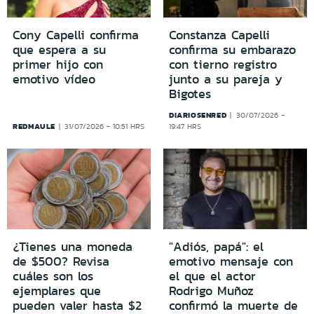
Cony Capelli confirma
Constanza Capelli
que espera a su
confirma su embarazo
primer hijo con
con tierno registro
emotivo vídeo
junto a su pareja y
Bigotes
DIARIOSENRED
30/07/2026 -
REDMAULE
31/07/2026 - 10:51 HRS
19:47 HRS
¿Tienes una moneda
"Adiós, papá": el
de $500? Revisa
emotivo mensaje con
cuáles son los
el que el actor
ejemplares que
Rodrigo Muñoz
pueden valer hasta $2
confirmó la muerte de