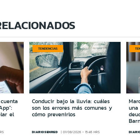
RELACIONADOS
TENDENCIAS
TE
 cuenta
Conducir bajo la lluvia: cuáles
Marc
App":
son los errores más comunes y
una
lar el
cómo prevenirlos
deu
Bar
DIARIOSENRED
DIARI
HRS
01/08/2026 - 15:46 HRS