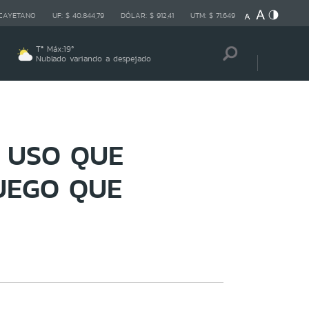
 CAYETANO
UF:
$ 40.844,79
DÓLAR:
$ 912,41
UTM:
$ 71.649
Tª Máx:
19
º
Nublado variando a despejado
 USO QUE
UEGO QUE