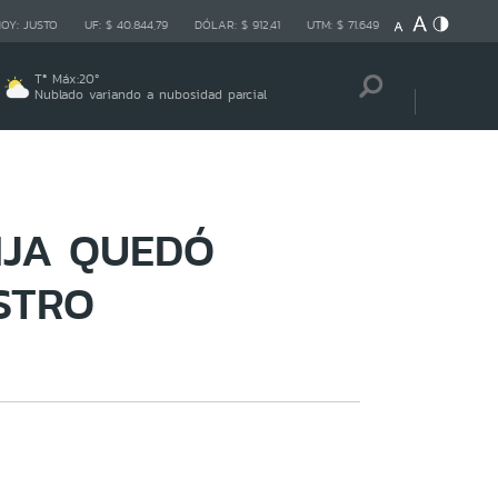
HOY:
JUSTO
UF:
$ 40.844,79
DÓLAR:
$ 912,41
UTM:
$ 71.649
Tª Máx:
20
º
Nublado variando a nubosidad parcial
IJA QUEDÓ
STRO