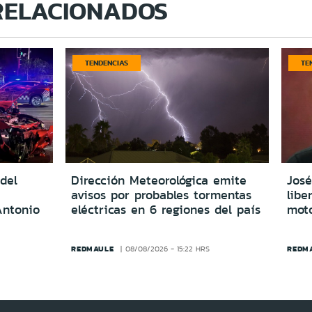
RELACIONADOS
TENDENCIAS
TE
del
Dirección Meteorológica emite
Jos
avisos por probables tormentas
libe
Antonio
eléctricas en 6 regiones del país
moto
REDMAULE
REDM
08/08/2026 - 15:22 HRS