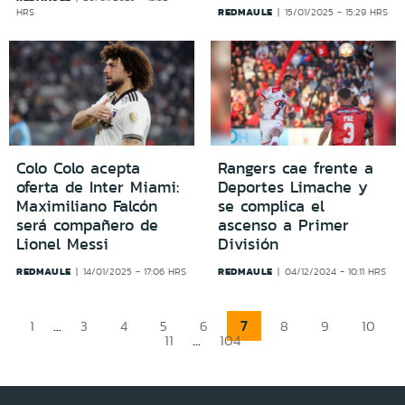
REDMAULE
HRS
15/01/2025 - 15:29 HRS
Colo Colo acepta
Rangers cae frente a
oferta de Inter Miami:
Deportes Limache y
Maximiliano Falcón
se complica el
será compañero de
ascenso a Primer
Lionel Messi
División
REDMAULE
REDMAULE
14/01/2025 - 17:06 HRS
04/12/2024 - 10:11 HRS
...
7
1
3
4
5
6
8
9
10
...
11
104