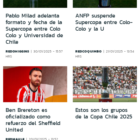
Pablo Milad adelanta
ANFP suspende
formato y fecha de la
Supercopa entre Colo-
Supercopa entre Colo
Colo y la U
Colo y Universidad de
Chile
REDOHIGGINS
REDCOQUIMBO
30/01/2025 - 15:57
21/01/2025 - 13:54
HRS
HRS
Ben Brereton es
Estos son los grupos
oficializado como
de la Copa Chile 2025
refuerzo del Sheffield
United
REDMAULE
20/01/2025 - 13:52