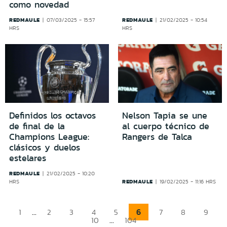
como novedad
REDMAULE
REDMAULE
07/03/2025 - 15:57
21/02/2025 - 10:54
HRS
HRS
Definidos los octavos
Nelson Tapia se une
de final de la
al cuerpo técnico de
Champions League:
Rangers de Talca
clásicos y duelos
estelares
REDMAULE
21/02/2025 - 10:20
REDMAULE
HRS
19/02/2025 - 11:16 HRS
...
6
1
2
3
4
5
7
8
9
...
10
104