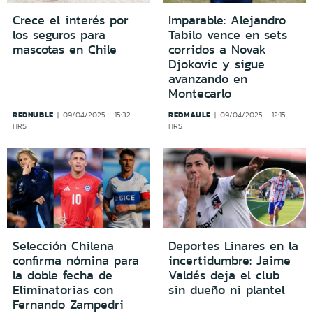
Crece el interés por
Imparable: Alejandro
los seguros para
Tabilo vence en sets
mascotas en Chile
corridos a Novak
Djokovic y sigue
avanzando en
Montecarlo
REDNUBLE
REDMAULE
09/04/2025 - 15:32
09/04/2025 - 12:15
HRS
HRS
Selección Chilena
Deportes Linares en la
confirma nómina para
incertidumbre: Jaime
la doble fecha de
Valdés deja el club
Eliminatorias con
sin dueño ni plantel
Fernando Zampedri