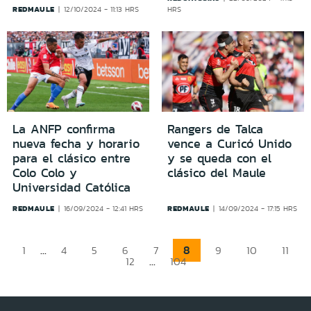
REDMAULE
12/10/2024 - 11:13 HRS
HRS
La ANFP confirma
Rangers de Talca
nueva fecha y horario
vence a Curicó Unido
para el clásico entre
y se queda con el
Colo Colo y
clásico del Maule
Universidad Católica
REDMAULE
REDMAULE
16/09/2024 - 12:41 HRS
14/09/2024 - 17:15 HRS
...
8
1
4
5
6
7
9
10
11
...
12
104