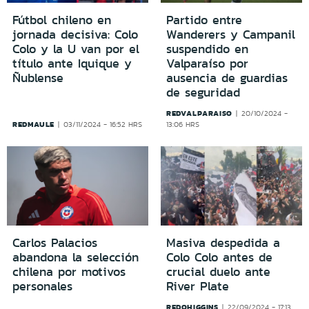
Fútbol chileno en
Partido entre
jornada decisiva: Colo
Wanderers y Campanil
Colo y la U van por el
suspendido en
título ante Iquique y
Valparaíso por
Ñublense
ausencia de guardias
de seguridad
REDVALPARAISO
20/10/2024 -
REDMAULE
03/11/2024 - 16:52 HRS
13:06 HRS
Carlos Palacios
Masiva despedida a
abandona la selección
Colo Colo antes de
chilena por motivos
crucial duelo ante
personales
River Plate
REDOHIGGINS
22/09/2024 - 17:13