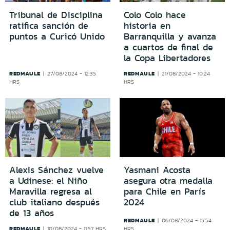
Tribunal de Disciplina
Colo Colo hace
ratifica sanción de
historia en
puntos a Curicó Unido
Barranquilla y avanza
a cuartos de final de
la Copa Libertadores
REDMAULE
REDMAULE
27/08/2024 - 12:35
21/08/2024 - 10:24
HRS
HRS
Alexis Sánchez vuelve
Yasmani Acosta
a Udinese: el Niño
asegura otra medalla
Maravilla regresa al
para Chile en París
club italiano después
2024
de 13 años
REDMAULE
06/08/2024 - 15:54
REDMAULE
10/08/2024 - 11:57 HRS
HRS